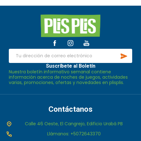
Inicio
del
pie
de
SUSCR
página
Dirección
de
Suscríbete al Boletín
Nuestra boletín informativo semanal contiene
correo
información acerca de noches de juegos, actividades
electrónico
varias, promociones, ofertas y novedades en plisplis.
Contáctanos
Calle 46 Oeste, El Cangrejo, Edificio Urabá PB
Llámanos: +5072643370