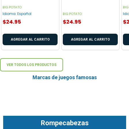
BIG POTATO
BIG
Idioma:
Español
Id
BIG POTATO
$24.95
$24.95
$
AGREGAR AL CARRITO
AGREGAR AL CARRITO
VER TODOS LOS PRODUCTOS
Marcas de juegos famosas
Rompecabezas