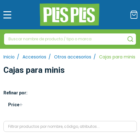
MENÚ
Buscar
BU
/
/
/
Inicio
Accesorios
Otros accesorios
Cajas para minis
Cajas para minis
Refinar por:
Filtrar
Price
por