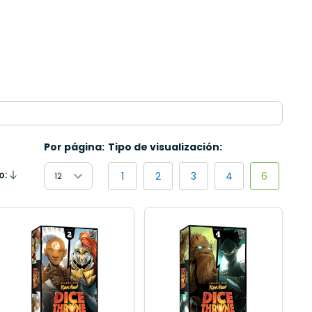
Por página:
Tipo de visualización:
1
2
3
4
6
o:
endente