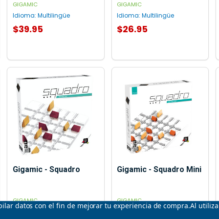
GIGAMIC
GIGAMIC
Idioma:
Multilingüe
Idioma:
Multilingüe
$39.95
$26.95
AGREGAR AL CARRITO
AGREGAR AL CARRITO
Gigamic - Squadro
Gigamic - Squadro Mini
GIGAMIC
GIGAMIC
opilar datos con el fin de mejorar tu experiencia de compra.
Al utiliz
Idioma:
Multilingüe
Idioma:
Multilingüe