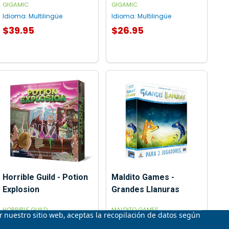
GIGAMIC
GIGAMIC
Idioma:
Multilingüe
Idioma:
Multilingüe
$39.95
$26.95
AGREGAR AL CARRITO
AGREGAR AL CARRITO
Horrible Guild - Potion
Maldito Games -
Explosion
Grandes Llanuras
HORRIBLE GUILD
MALDITO GAMES
ar nuestro sitio web, aceptas la recopilación de datos según
Idioma:
Español
Idioma:
Español