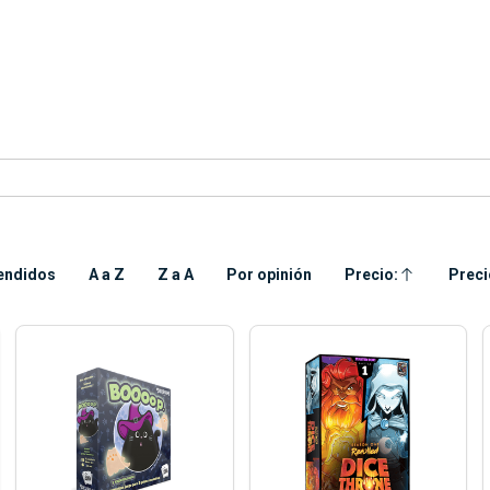
endidos
A a Z
Z a A
Por opinión
Precio:
Preci
Ascendente
Desc