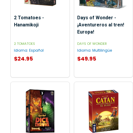
2 Tomatoes -
Days of Wonder -
Hanamikoji
¡Aventureros al tren!
Europa!
2 TOMATOES
DAYS OF WONDER
Idioma:
Español
Idioma:
Multilingüe
$24.95
$49.95
AGREGAR AL CARRITO
AGREGAR AL CARRITO