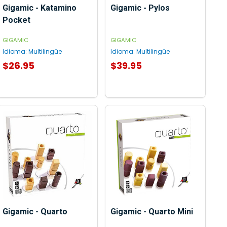
Gigamic - Katamino
Gigamic - Pylos
Pocket
GIGAMIC
GIGAMIC
Idioma:
Multilingüe
Idioma:
Multilingüe
$26.95
$39.95
AGREGAR AL CARRITO
AGREGAR AL CARRITO
Gigamic - Quarto
Gigamic - Quarto Mini