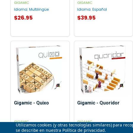
GIGAMIC
GIGAMIC
Idioma:
Multilingüe
Idioma:
Español
$26.95
$39.95
AGREGAR AL CARRITO
AGREGAR AL CARRITO
Gigamic - Quixo
Gigamic - Quoridor
GIGAMIC
GIGAMIC
Utilizamos cookies (y otras tecnologías similares) para rec
Idioma:
Multilingüe
Idioma:
Multilingüe
se describe en nuestra
Política de privacidad
.