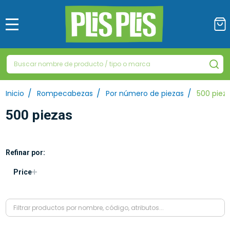
MENÚ
Buscar
BU
/
/
/
Inicio
Rompecabezas
Por número de piezas
500 piez
500 piezas
Refinar por:
Price