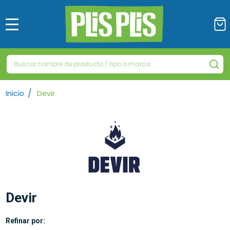
MENÚ
Buscar
BU
/
Inicio
Devir
Devir
Refinar por: