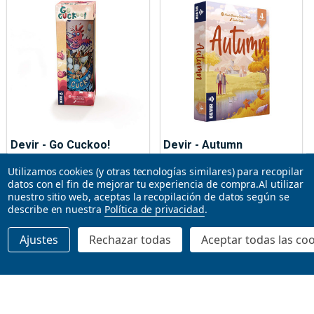
Devir - Go Cuckoo!
Devir - Autumn
Utilizamos cookies (y otras tecnologías similares) para recopilar
DEVIR
DEVIR
datos con el fin de mejorar tu experiencia de compra.
Al utilizar
Idioma:
Español
Idioma:
Español
nuestro sitio web, aceptas la recopilación de datos según se
$19.95
$11.99
describe en nuestra
Política de privacidad
.
Ajustes
Rechazar todas
Aceptar todas las co
AGREGAR AL CARRITO
AGOTADO