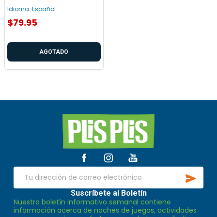
Idioma:
Español
$79.95
AGOTADO
Inicio
del
pie
de
SUSCR
página
Dirección
de
Suscríbete al Boletín
Nuestra boletín informativo semanal contiene
correo
información acerca de noches de juegos, actividades
electrónico