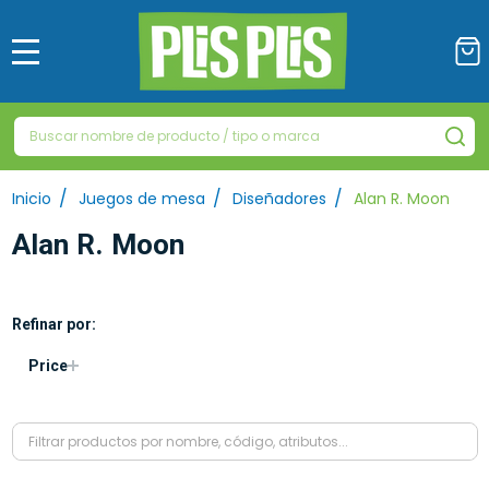
MENÚ
Buscar
BU
/
/
/
Inicio
Juegos de mesa
Diseñadores
Alan R. Moon
Alan R. Moon
Refinar por:
Filtrar
Price
por