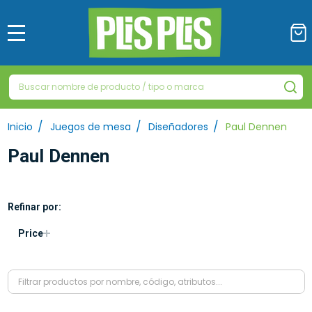
MENÚ
Buscar
BU
/
/
/
Inicio
Juegos de mesa
Diseñadores
Paul Dennen
Paul Dennen
Refinar por:
Filtrar
Price
por