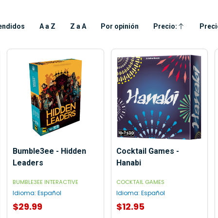
endidos
A a Z
Z a A
Por opinión
Precio:
Preci
Ascendente
Desc
Bumble3ee - Hidden
Cocktail Games -
Leaders
Hanabi
BUMBLE3EE INTERACTIVE
COCKTAIL GAMES
Idioma:
Español
Idioma:
Español
$29.99
$12.95