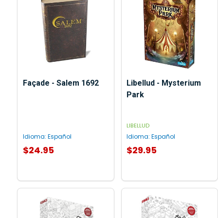
Façade - Salem 1692
Libellud - Mysterium
Park
LIBELLUD
Idioma:
Español
Idioma:
Español
$24.95
$29.95
AGREGAR AL CARRITO