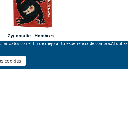
Zygomatic - Hombres
Lobo de Castronegro
opilar datos con el fin de mejorar tu experiencia de compra.
Al utiliz
ZYGOMATIC
as cookies
Idioma:
Español
$12.95
Suscr