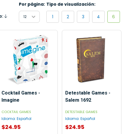
Por página:
Tipo de visualización:
1
2
3
4
6
o:
endente
Cocktail Games -
Detestable Games -
Imagine
Salem 1692
COCKTAIL GAMES
DETESTABLE GAMES
Idioma:
Español
Idioma:
Español
$24.95
$24.95