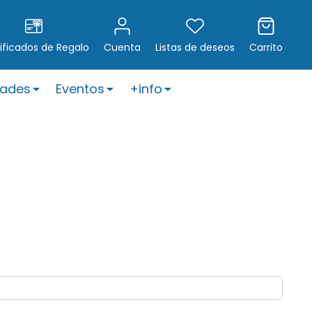
ificados de Regalo
Cuenta
Listas de deseos
Carrito
ades
Eventos
+info