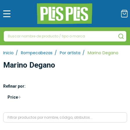
MENÚ
Buscar
BU
/
/
/
Inicio
Rompecabezas
Por artista
Marino Degano
Marino Degano
Refinar por:
Filtrar
Price
por