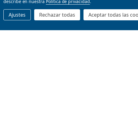
describe en nuestra
Política de privacidad
.
$24.99
$24.95
Ajustes
Rechazar todas
Aceptar todas las co
AGREGAR AL CARRITO
AGREGAR AL CARRITO
Bezzerwizzer Studio -
Bezzerwizzer Studio -
BrainBox Animales
BrainBox Ciencia
BEZZERWIZZER STUDIO
Idioma:
Español
BEZZERWIZZER STUDIO