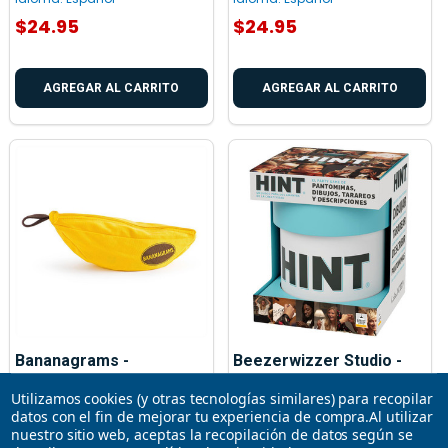
$24.95
$24.95
AGREGAR AL CARRITO
AGREGAR AL CARRITO
Bananagrams -
Beezerwizzer Studio -
Bananagrams
Hint
Utilizamos cookies (y otras tecnologías similares) para recopilar
datos con el fin de mejorar tu experiencia de compra.
Al utilizar
BANANAGRAMS
BEZZERWIZZER STUDIO
nuestro sitio web, aceptas la recopilación de datos según se
Idioma:
Español
Idioma:
Español