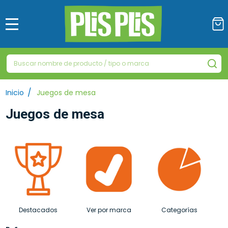
MENÚ
Buscar
BU
/
Inicio
Juegos de mesa
Juegos de mesa
Destacados
Ver por marca
Categorías