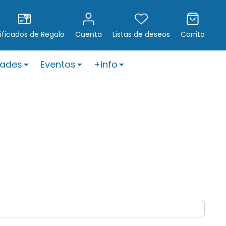
ificados de Regalo
Cuenta
Listas de deseos
Carrito
ades
Eventos
+info