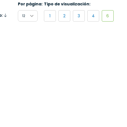
Por página:
Tipo de visualización:
1
2
3
4
6
o:
endente