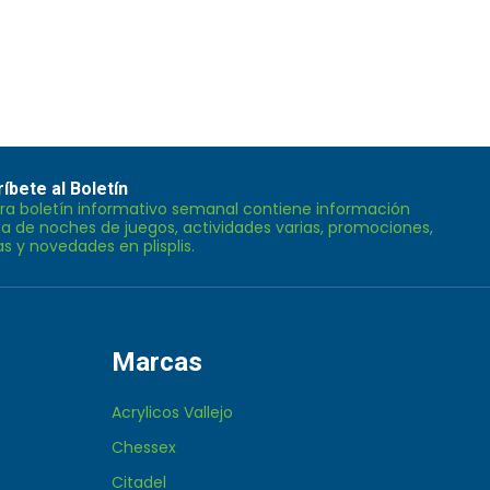
íbete al Boletín
ra boletín informativo semanal contiene información
BIRSE
a de noches de juegos, actividades varias, promociones,
as y novedades en plisplis.
Marcas
Acrylicos Vallejo
Chessex
Citadel