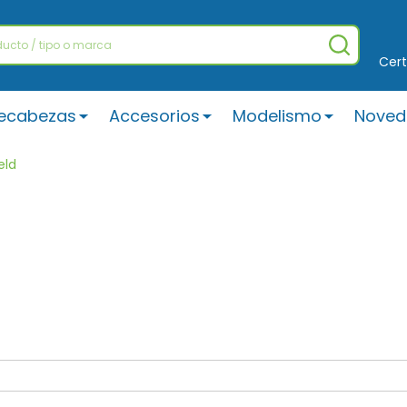
BUSCAR
Cert
ecabezas
Accesorios
Modelismo
Noved
eld