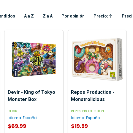
endidos
A a Z
Z a A
Por opinión
Precio:
Preci
Ascendente
Desc
Devir - King of Tokyo
Repos Production -
Monster Box
Monstrolicious
DEVIR
REPOS PRODUCTION
Idioma:
Español
Idioma:
Español
$69.99
$19.99