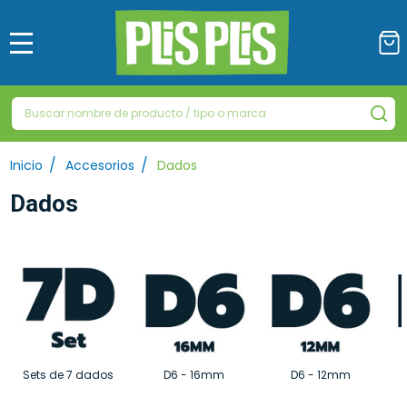
MENÚ
Buscar
BU
/
/
Inicio
Accesorios
Dados
Dados
Sets de 7 dados
D6 - 16mm
D6 - 12mm