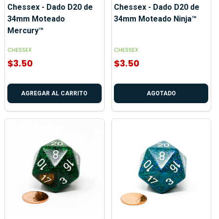
Chessex - Dado D20 de
Chessex - Dado D20 de
34mm Moteado
34mm Moteado Ninja™
Mercury™
CHESSEX
CHESSEX
$3.50
$3.50
AGREGAR AL CARRITO
AGOTADO