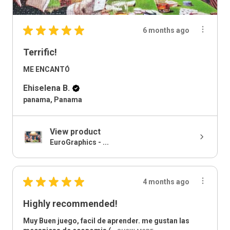
★
★
★
★
★
6 months ago
Terrific!
ME ENCANTÓ
Ehiselena B.
panama, Panama
View product
EuroGraphics - ...
★
★
★
★
★
4 months ago
Highly recommended!
Muy Buen juego, facil de aprender. me gustan las