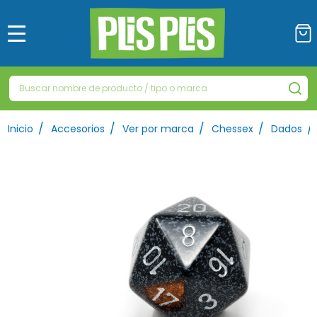
MENÚ
Buscar
BU
/
/
/
/
/
Inicio
Accesorios
Ver por marca
Chessex
Dados