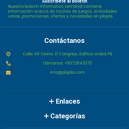
de
Suscríbete al Boletín
Nuestra boletín informativo semanal contiene
correo
información acerca de noches de juegos, actividades
electrónico
varias, promociones, ofertas y novedades en plisplis.
Contáctanos
Calle 46 Oeste, El Cangrejo, Edificio Urabá PB
Llámanos: +5072643370
info@plisplis.com
Enlaces
Categorías