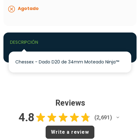
Agotado
DESCRIPCIÓN
Chessex - Dado D20 de 34mm Moteado Ninja™
Reviews
4.8
★
★
★
★
★
2,691
2691
Write a review