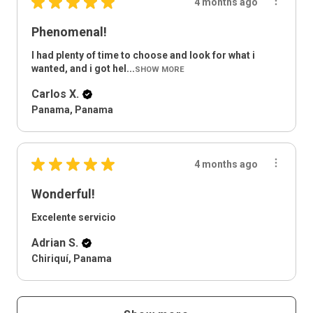
★
★
★
★
★
4 months ago
Phenomenal!
I had plenty of time to choose and look for what i
wanted, and i got hel...
SHOW MORE
Carlos X.
Panama, Panama
★
★
★
★
★
4 months ago
Wonderful!
Excelente servicio
Adrian S.
Chiriquí, Panama