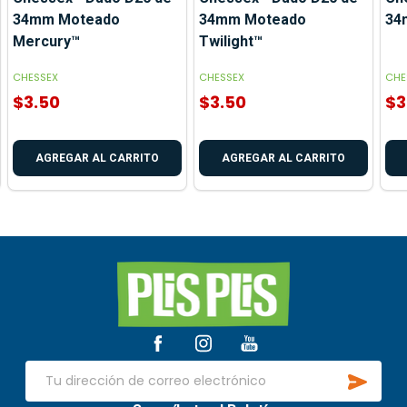
34mm Moteado
34mm Moteado
34
Mercury™
Twilight™
CHESSEX
CHESSEX
CHE
$3.50
$3.50
$3
AGREGAR AL CARRITO
AGREGAR AL CARRITO
Inicio
del
pie
de
SUSCR
página
Dirección