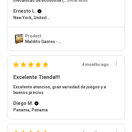
mecanicas de economia (...
SHOW MORE
Ernesto L.
New York, United States
Product:
Maldito Games -...
★
★
★
★
★
4 months ago
Excelente Tienda!!!
Excelente atencion, gran variedad de juegos y a
buenos precios
Diego M.
Panama, Panama