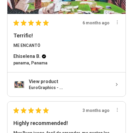
★
★
★
★
★
6 months ago
Terrific!
ME ENCANTÓ
Ehiselena B.
panama, Panama
View product
EuroGraphics - ...
★
★
★
★
★
3 months ago
Highly recommended!