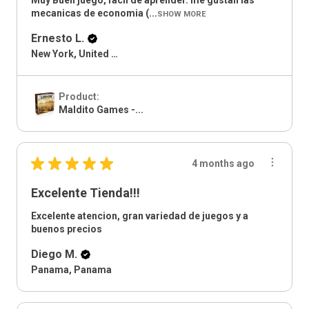
Muy Buen juego, facil de aprender. me gustan las
mecanicas de economia (...
SHOW MORE
Ernesto L.
New York, United States
Product:
Maldito Games -...
★
★
★
★
★
4 months ago
Excelente Tienda!!!
Excelente atencion, gran variedad de juegos y a
buenos precios
Diego M.
Panama, Panama