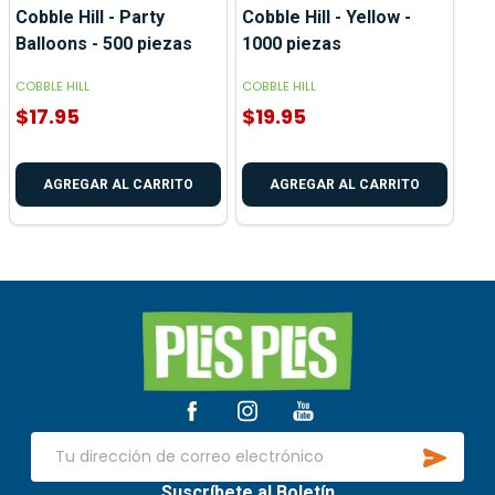
Cobble Hill - Party
Cobble Hill - Yellow -
Balloons - 500 piezas
1000 piezas
COBBLE HILL
COBBLE HILL
$17.95
$19.95
AGREGAR AL CARRITO
AGREGAR AL CARRITO
Inicio
del
pie
de
SUSCR
página
Dirección
de
Suscríbete al Boletín