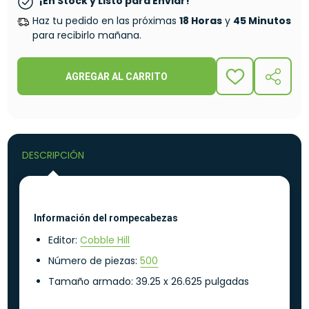
¡En Stock y Listo para Enviar!
Haz tu pedido en las próximas
18 Horas
y
45 Minutos
para recibirlo mañana.
AGREGAR AL CARRITO
ADD
COMPA
TO
WISH
LIST
DESCRIPCIÓN
Información del rompecabezas
Editor:
Cobble Hill
Número de piezas:
500
Tamaño armado: 39.25 x 26.625 pulgadas