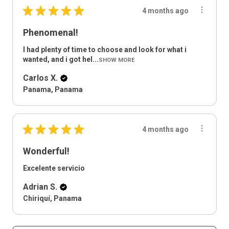
★
★
★
★
★
4 months ago
Phenomenal!
I had plenty of time to choose and look for what i
wanted, and i got hel...
SHOW MORE
Carlos X.
Panama, Panama
★
★
★
★
★
4 months ago
Wonderful!
Excelente servicio
Adrian S.
Chiriquí, Panama