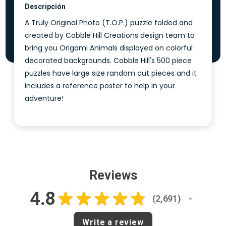
Descripción
A Truly Original Photo (T.O.P.) puzzle folded and
created by Cobble Hill Creations design team to
bring you Origami Animals displayed on colorful
decorated backgrounds. Cobble Hill's 500 piece
puzzles have large size random cut pieces and it
includes a reference poster to help in your
adventure!
Reviews
4.8
★
★
★
★
★
2,691
2691
Write a review