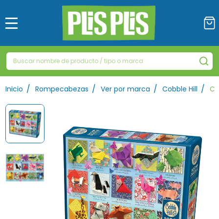
MENÚ
Buscar
BU
/
/
/
/
Inicio
Rompecabezas
Ver por marca
Cobble Hill
Co