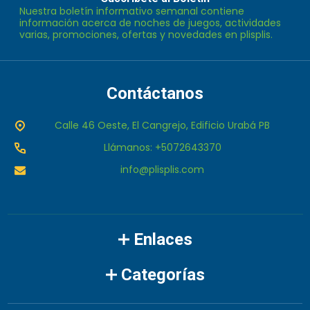
Nuestra boletín informativo semanal contiene
correo
información acerca de noches de juegos, actividades
electrónico
varias, promociones, ofertas y novedades en plisplis.
Contáctanos
Calle 46 Oeste, El Cangrejo, Edificio Urabá PB
Llámanos: +5072643370
info@plisplis.com
Enlaces
Categorías
Marcas