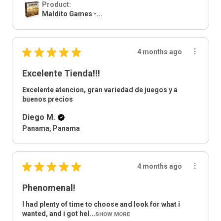
Product:
Maldito Games -...
★
★
★
★
★
4 months ago
Excelente Tienda!!!
Excelente atencion, gran variedad de juegos y a
buenos precios
Diego M.
Panama, Panama
★
★
★
★
★
4 months ago
Phenomenal!
I had plenty of time to choose and look for what i
wanted, and i got hel...
SHOW MORE