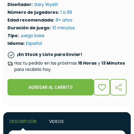
Diseñador:
Gary Wyatt
Número de jugadores:
1 a 99
Edad recomendada:
8+ años
Duración de juego:
10 minutos
Tipo:
Juego base
Idioma:
Español
¡En Stock y Listo para Enviar!
Haz tu pedido en las próximas
15 Horas
y
13 Minutos
para recibirlo hoy.
AGREGAR AL CARRITO
ADD
COMPA
TO
WISH
LIST
DESCRIPCIÓN
VIDEOS