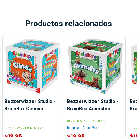
Productos relacionados
Bezzerwizzer Studio -
Bezzerwizzer Studio -
Bez
BrainBox Ciencia
BrainBox Animales
Bra
BEZZERWIZZER STUDIO
Idioma:
Español
BEZZERWIZZER STUDIO
BEZ
$19.95
$19.95
$1