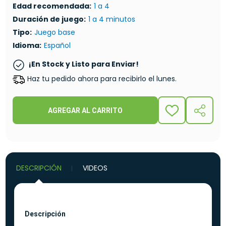
Edad recomendada:
1 a 4
Duración de juego:
1 a 4 minutos
Tipo:
Juego base
Idioma:
Español
¡En Stock y Listo para Enviar!
Haz tu pedido ahora para recibirlo el lunes.
AGREGAR AL CARRITO
ADD
COMPA
TO
WISH
LIST
DESCRIPCIÓN
VIDEOS
Descripción