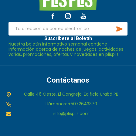
del
pie
de
SUSCR
página
Dirección
de
Suscríbete al Boletín
Nuestra boletín informativo semanal contiene
correo
información acerca de noches de juegos, actividades
electrónico
varias, promociones, ofertas y novedades en plisplis.
Contáctanos
Calle 46 Oeste, El Cangrejo, Edificio Urabá PB
Llámanos: +5072643370
info@plisplis.com