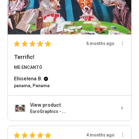
★
★
★
★
★
6 months ago
Terrific!
ME ENCANTÓ
Ehiselena B.
panama, Panama
View product
EuroGraphics - ...
★
★
★
★
★
4 months ago