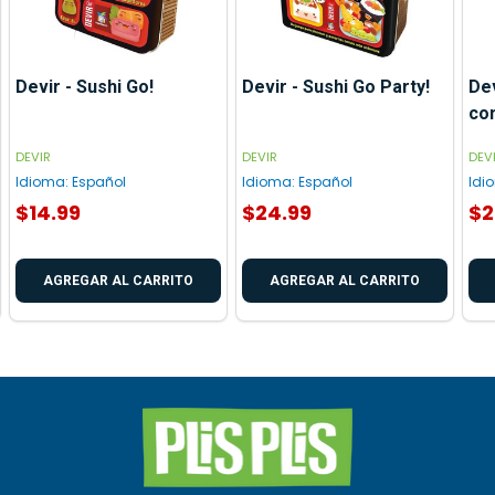
Devir - Sushi Go!
Devir - Sushi Go Party!
Dev
co
DEVIR
DEVIR
DEV
Idioma:
Español
Idioma:
Español
Idi
$14.99
$24.99
$2
AGREGAR AL CARRITO
AGREGAR AL CARRITO
Inicio
del
pie