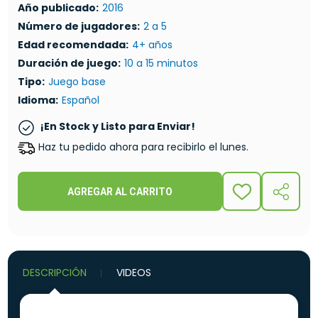
Año publicado:
2016
Número de jugadores:
2 a 5
Edad recomendada:
4+ años
Duración de juego:
10 a 15 minutos
Tipo:
Juego base
Idioma:
Español
¡En Stock y Listo para Enviar!
Haz tu pedido ahora para recibirlo el lunes.
AGREGAR AL CARRITO
ADD
COMPA
TO
WISH
LIST
DESCRIPCIÓN
VIDEOS