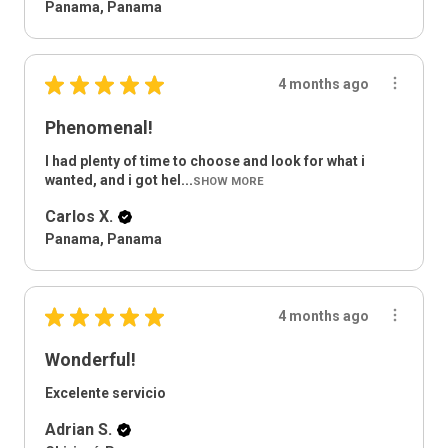
Panama, Panama
★
★
★
★
★
4 months ago
Phenomenal!
I had plenty of time to choose and look for what i
wanted, and i got hel...
SHOW MORE
Carlos X.
Panama, Panama
★
★
★
★
★
4 months ago
Wonderful!
Excelente servicio
Adrian S.