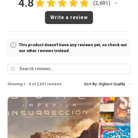
4.8
★
★
★
★
★
2,691
2691
Write a review
This product doesn't have any reviews yet, so check out
our other reviews instead.
Showing 1 - 6 of 2,691 reviews.
Sort By: