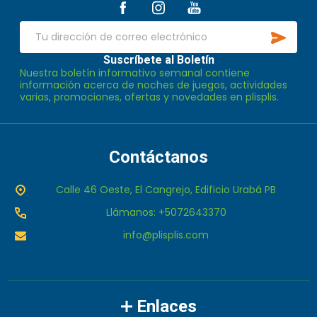
de
SUSCR
página
Dirección
de
Suscríbete al Boletín
Nuestra boletín informativo semanal contiene
correo
información acerca de noches de juegos, actividades
electrónico
varias, promociones, ofertas y novedades en plisplis.
Contáctanos
Calle 46 Oeste, El Cangrejo, Edificio Urabá PB
Llámanos: +5072643370
info@plisplis.com
Enlaces