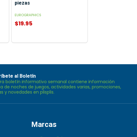
piezas
EUROGRAPHICS
$19.95
íbete al Boletín
ra boletín informativo semanal contiene información
BIRSE
a de noches de juegos, actividades varias, promociones,
as y novedades en plisplis.
Marcas