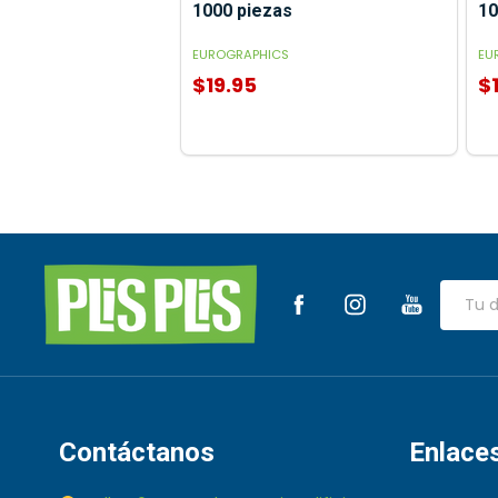
1000 piezas
10
EUROGRAPHICS
EU
$19.95
$
Inicio
del
Direcci
de
pie
correo
de
electró
página
Contáctanos
Enlace