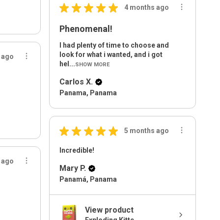
★
★
★
★
★
4 months ago
Phenomenal!
I had plenty of time to choose and
look for what i wanted, and i got
 ago
hel...
SHOW MORE
Carlos X.
Panama, Panama
★
★
★
★
★
5 months ago
Incredible!
 ago
Mary P.
Panamá, Panama
View product
Exploding Kitte...