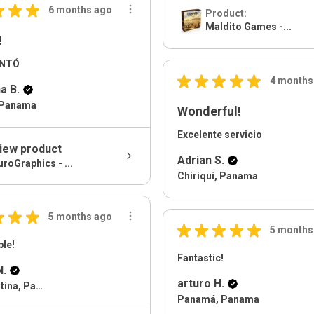
★
★
★
6 months ago
Product:
Maldito Games -...
!
ANTÓ
★
★
★
★
★
4 months
a B.
 Panama
Wonderful!
Excelente servicio
iew product
Adrian S.
uroGraphics - ...
Chiriquí, Panama
★
★
★
5 months ago
★
★
★
★
★
5 months
le!
Fantastic!
N.
arturo H.
Via Argentina, Panama
Panamá, Panama