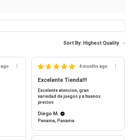
Sort By:
★
★
★
★
★
 ago
4 months ago
Excelente Tienda!!!
Excelente atencion, gran
variedad de juegos y a buenos
precios
Diego M.
Panama, Panama