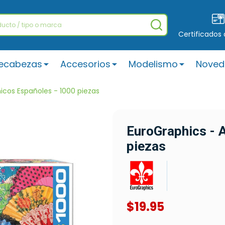
BUSCAR
Certificados
ecabezas
Accesorios
Modelismo
Noved
icos Españoles - 1000 piezas
EuroGraphics - 
piezas
$19.95