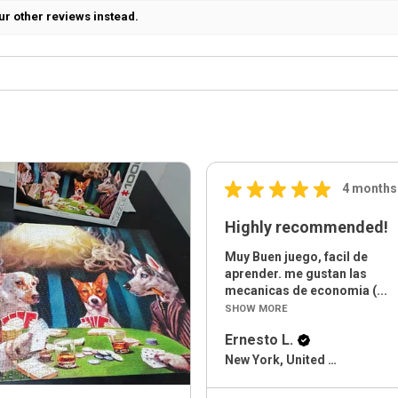
ur other reviews instead.
★
★
★
★
★
4 months
Highly recommended!
Muy Buen juego, facil de
aprender. me gustan las
mecanicas de economia (...
SHOW MORE
Ernesto L.
New York, United States