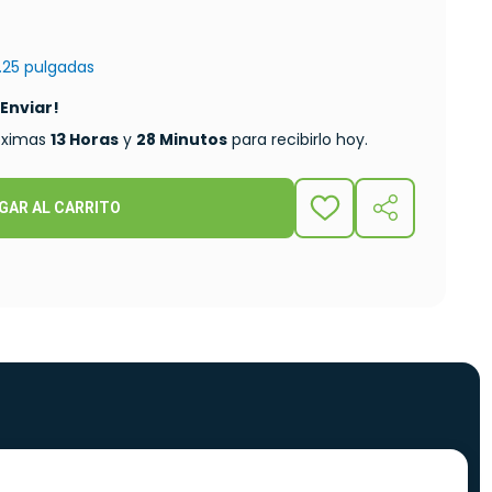
9.25 pulgadas
 Enviar!
róximas
13 Horas
y
28 Minutos
para recibirlo hoy.
GAR AL CARRITO
ADD
COMPARTIR
TO
WISH
LIST