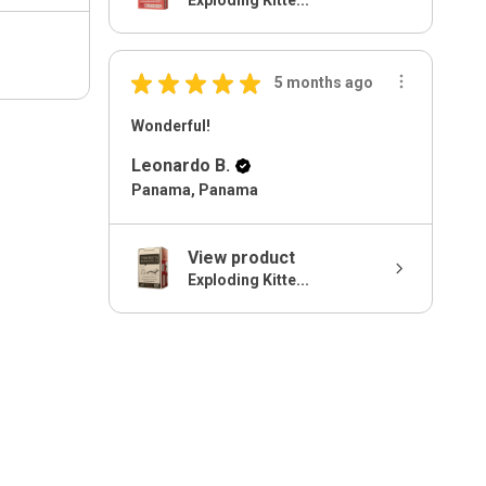
★
★
★
★
★
5 months ago
Wonderful!
Leonardo B.
Panama, Panama
View product
Exploding Kitte...