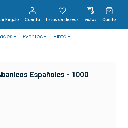
 de Regalo
Cuenta
Listas de deseos
Vistos
Carrito
ades
Eventos
+info
Abanicos Españoles - 1000