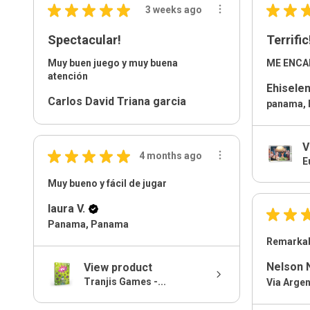
★
★
★
★
★
★
★
3 weeks ago
Spectacular!
Terrific
Muy buen juego y muy buena
ME ENC
atención
Ehiselen
Carlos David Triana garcia
panama,
V
★
★
★
★
★
4 months ago
E
Muy bueno y fácil de jugar
laura V.
★
★
Panama, Panama
Remarkab
Nelson 
View product
Tranjis Games -...