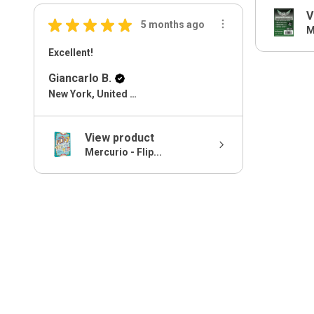
V
★
★
★
★
★
5 months ago
M
Excellent!
Giancarlo B.
New York, United States
View product
Mercurio - Flip...