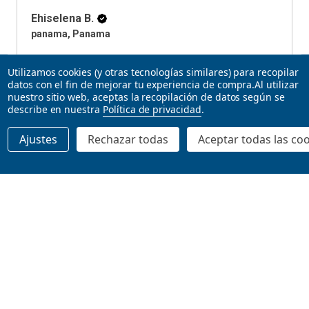
Ehiselena B.
panama, Panama
Utilizamos cookies (y otras tecnologías similares) para recopilar
View product
datos con el fin de mejorar tu experiencia de compra.
Al utilizar
EuroGraphics - ...
nuestro sitio web, aceptas la recopilación de datos según se
describe en nuestra
Política de privacidad
.
Ajustes
Rechazar todas
Aceptar todas las co
★
★
★
★
★
4 months ago
AGREGAR AL CARRITO
Highly recommended!
Muy Buen juego, facil de aprender. me gustan las
mecanicas de economia (...
SHOW MORE
Ernesto L.
New York, United States
Product:
Maldito Games -...