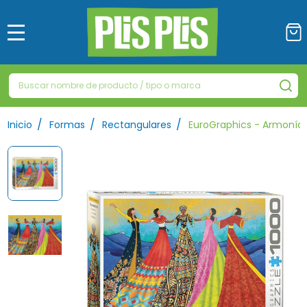
MENÚ
Buscar
BU
/
/
/
Inicio
Formas
Rectangulares
EuroGraphics - Armonía 