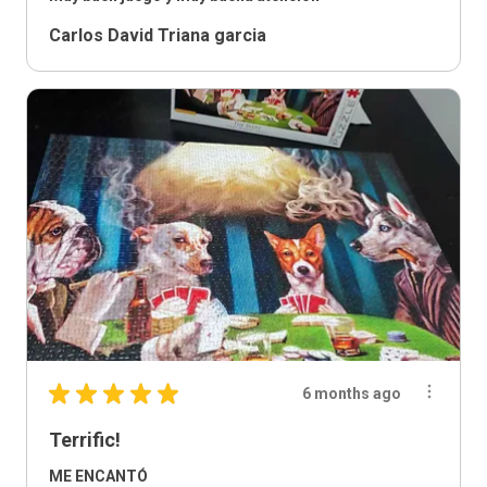
Carlos David Triana garcia
★
★
★
★
★
6 months ago
Terrific!
ME ENCANTÓ