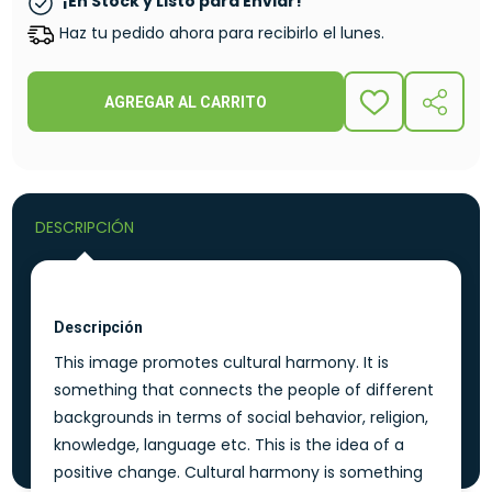
¡En Stock y Listo para Enviar!
Haz tu pedido ahora para recibirlo el lunes.
AGREGAR AL CARRITO
ADD
COMPA
TO
WISH
LIST
DESCRIPCIÓN
Descripción
This image promotes cultural harmony. It is
something that connects the people of different
backgrounds in terms of social behavior, religion,
knowledge, language etc. This is the idea of a
positive change. Cultural harmony is something