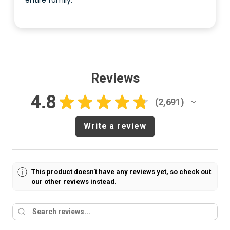
entire family.
Reviews
4.8
★
★
★
★
★
2,691
2691
Write a review
This product doesn't have any reviews yet, so check out
our other reviews instead.