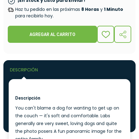
¡En Stock y Listo para Enviar!
Haz tu pedido en las próximas
8 Horas
y
1 Minuto
para recibirlo hoy.
AGREGAR AL CARRITO
ADD
COMPA
TO
WISH
LIST
DESCRIPCIÓN
Descripción
You can't blame a dog for wanting to get up on
the couch — it's soft and comfortable. Labs
generally are very sweet, loving dogs and quite
the photo posers A fun panoramic image for the