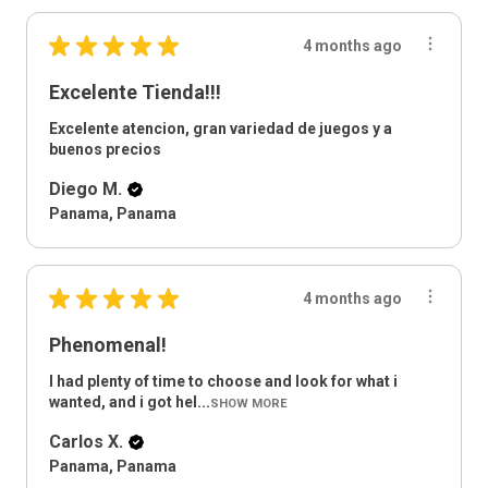
★
★
★
★
★
4 months ago
Excelente Tienda!!!
Excelente atencion, gran variedad de juegos y a
buenos precios
Diego M.
Panama, Panama
★
★
★
★
★
4 months ago
Phenomenal!
I had plenty of time to choose and look for what i
wanted, and i got hel...
SHOW MORE
Carlos X.
Panama, Panama