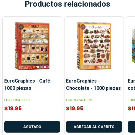
Productos relacionados
EuroGraphics - Café -
EuroGraphics -
Eur
1000 piezas
Chocolate - 1000 piezas
cob
EUROGRAPHICS
EUROGRAPHICS
EUR
$19.95
$19.95
$1
AGOTADO
AGREGAR AL CARRITO