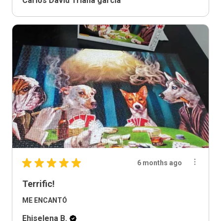
Carlos David Triana garcia
★
★
★
★
★
6 months ago
Terrific!
ME ENCANTÓ
Ehiselena B.