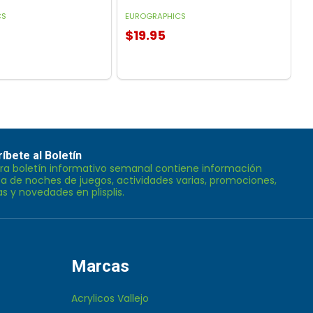
CS
EUROGRAPHICS
$19.95
GAR AL CARRITO
íbete al Boletín
ra boletín informativo semanal contiene información
BIRSE
a de noches de juegos, actividades varias, promociones,
as y novedades en plisplis.
Marcas
Acrylicos Vallejo