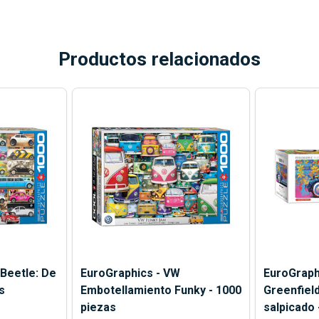
Productos relacionados
Beetle: De
EuroGraphics - VW
EuroGraph
s
Embotellamiento Funky - 1000
Greenfield
piezas
salpicado 