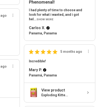
Phenomenal!
I had plenty of time to choose and
look for what i wanted, and i got
 ago
hel...
SHOW MORE
Carlos X.
Panama, Panama
★
★
★
★
★
5 months ago
Incredible!
 ago
Mary P.
Panamá, Panama
View product
Exploding Kitte...