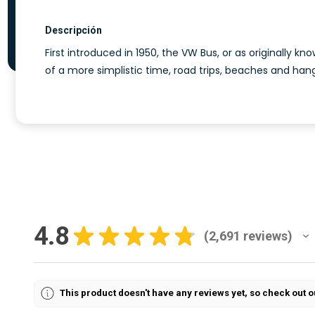
Descripción
First introduced in 1950, the VW Bus, or as originally kn
of a more simplistic time, road trips, beaches and hang
4.8
★
★
★
★
★
2,691
reviews
2691
This product doesn't have any reviews yet, so check out o