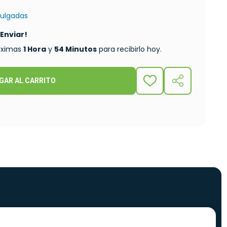
pulgadas
 Enviar!
róximas
1 Hora
y
54 Minutos
para recibirlo hoy.
GAR AL CARRITO
ADD
COMPARTIR
TO
WISH
LIST