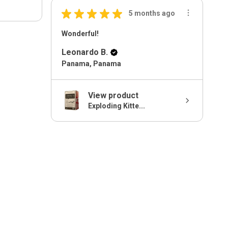
★
★
★
★
★
5 months ago
Wonderful!
Leonardo B.
Panama, Panama
View product
Exploding Kitte...