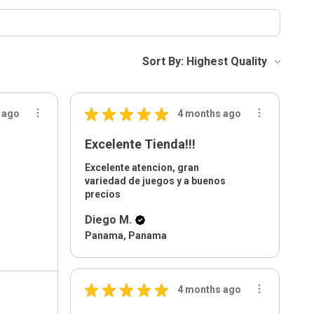
Sort By:
★
★
★
★
★
 ago
4 months ago
Excelente Tienda!!!
Excelente atencion, gran
variedad de juegos y a buenos
precios
Diego M.
Panama, Panama
★
★
★
★
★
4 months ago