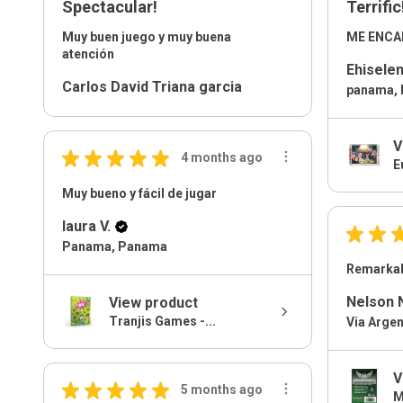
Spectacular!
Terrific
Muy buen juego y muy buena
ME ENC
atención
Ehiselen
Carlos David Triana garcia
panama,
V
★
★
★
★
★
4 months ago
E
Muy bueno y fácil de jugar
laura V.
★
★
Panama, Panama
Remarkab
Nelson 
View product
Tranjis Games -...
V
★
★
★
★
★
5 months ago
M