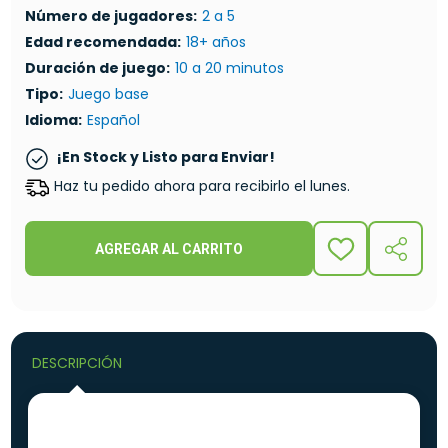
Número de jugadores:
2 a 5
Edad recomendada:
18+ años
Duración de juego:
10 a 20 minutos
Tipo:
Juego base
Idioma:
Español
¡En Stock y Listo para Enviar!
Haz tu pedido ahora para recibirlo el lunes.
AGREGAR AL CARRITO
ADD
COMPA
TO
WISH
LIST
DESCRIPCIÓN