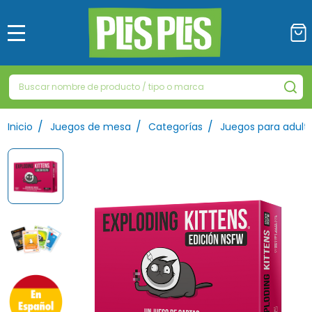
MENÚ
Buscar
BU
/
/
/
Inicio
Juegos de mesa
Categorías
Juegos para adult