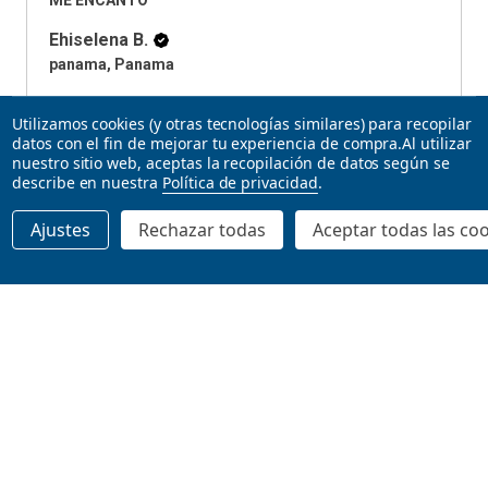
Ehiselena B.
panama, Panama
Utilizamos cookies (y otras tecnologías similares) para recopilar
View product
datos con el fin de mejorar tu experiencia de compra.
Al utilizar
EuroGraphics - ...
nuestro sitio web, aceptas la recopilación de datos según se
describe en nuestra
Política de privacidad
.
Ajustes
Rechazar todas
Aceptar todas las co
★
★
★
★
★
4 months ago
AGREGAR AL CARRITO
Highly recommended!
Muy Buen juego, facil de aprender. me gustan las
mecanicas de economia (...
SHOW MORE
Ernesto L.
New York, United States
Product: