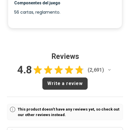
Componentes del juego
56 cartas, reglamento.
Reviews
4.8
★
★
★
★
★
2,691
2691
Write a review
This product doesn't have any reviews yet, so check out
our other reviews instead.