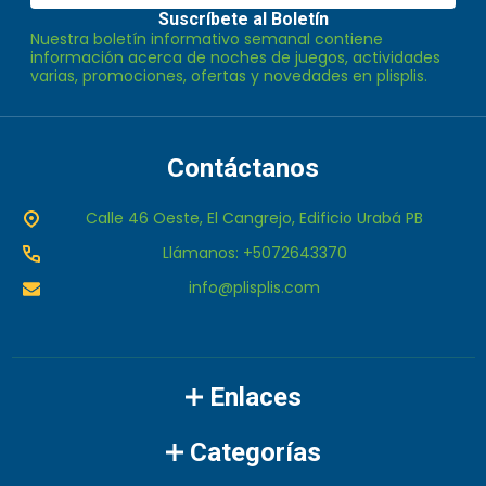
de
Suscríbete al Boletín
Nuestra boletín informativo semanal contiene
correo
información acerca de noches de juegos, actividades
electrónico
varias, promociones, ofertas y novedades en plisplis.
Contáctanos
Calle 46 Oeste, El Cangrejo, Edificio Urabá PB
Llámanos: +5072643370
info@plisplis.com
Enlaces
Categorías