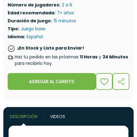
Número de jugadores:
2 a 6
Edad recomendada:
7+ años
Duración de juego:
15 minutos
Tipo:
Juego base
Idioma:
Español
¡En Stock y Listo para Enviar!
Haz tu pedido en las próximas
11 Horas
y
34 Minutos
para recibirlo hoy.
AGREGAR AL CARRITO
ADD
COMPA
TO
WISH
LIST
DESCRIPCIÓN
VIDEOS