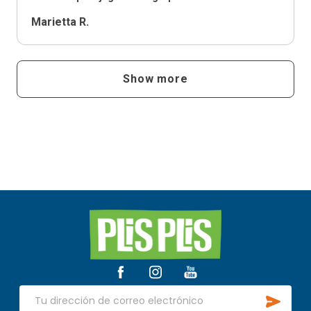
Marietta R.
Show more
Inicio
del
pie
de
SUSCR
página
Dirección