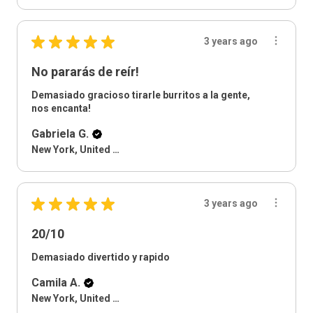
★
★
★
★
★
3 years ago
No pararás de reír!
Demasiado gracioso tirarle burritos a la gente,
nos encanta!
Gabriela G.
New York, United States
★
★
★
★
★
3 years ago
20/10
Demasiado divertido y rapido
Camila A.
New York, United States