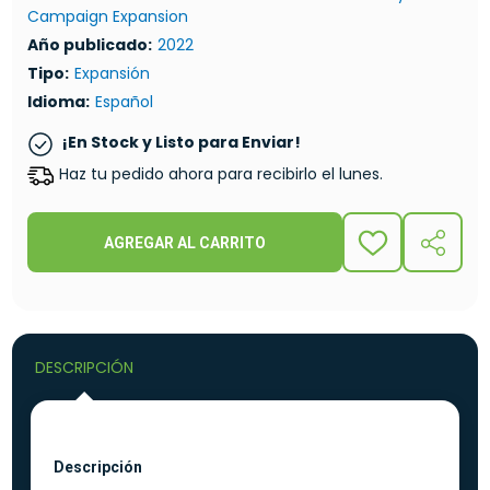
Campaign Expansion
Año publicado:
2022
Tipo:
Expansión
Idioma:
Español
¡En Stock y Listo para Enviar!
Haz tu pedido ahora para recibirlo el lunes.
AGREGAR AL CARRITO
ADD
COMPA
TO
WISH
LIST
DESCRIPCIÓN
Descripción