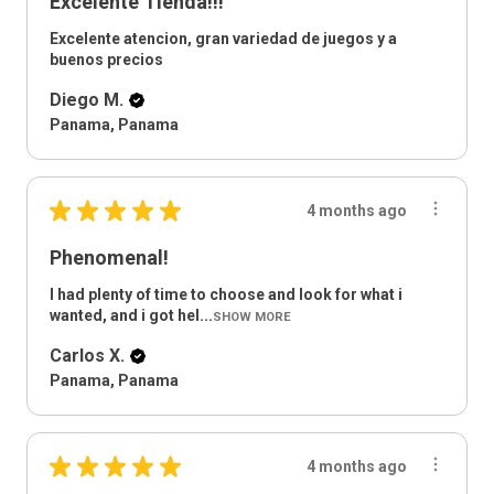
Excelente Tienda!!!
Excelente atencion, gran variedad de juegos y a
buenos precios
Diego M.
Panama, Panama
★
★
★
★
★
4 months ago
Phenomenal!
I had plenty of time to choose and look for what i
wanted, and i got hel...
SHOW MORE
Carlos X.
Panama, Panama
★
★
★
★
★
4 months ago