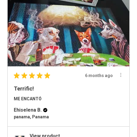
★
★
★
★
★
6 months ago
Terrific!
ME ENCANTÓ
Ehiselena B.
panama, Panama
View product