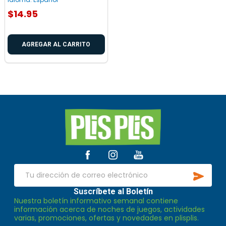
$14.95
AGREGAR AL CARRITO
Inicio
del
pie
de
SUSCR
página
Dirección
de
Suscríbete al Boletín
Nuestra boletín informativo semanal contiene
correo
información acerca de noches de juegos, actividades
electrónico
varias, promociones, ofertas y novedades en plisplis.