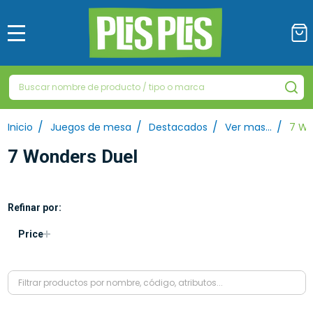
MENÚ
Buscar
BU
/
/
/
/
Inicio
Juegos de mesa
Destacados
Ver mas…
7 Wo
7 Wonders Duel
Refinar por:
Filtrar
Price
por