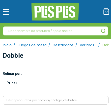
MENÚ
Buscar
BU
/
/
/
/
Inicio
Juegos de mesa
Destacados
Ver mas…
Dobb
Dobble
Refinar por:
Filtrar
Price
por