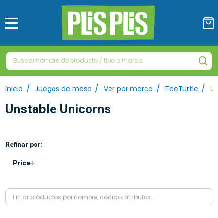
MENÚ
Buscar
BU
/
/
/
/
Inicio
Juegos de mesa
Ver por marca
TeeTurtle
Un
Unstable Unicorns
Refinar por:
Filtrar
Price
por