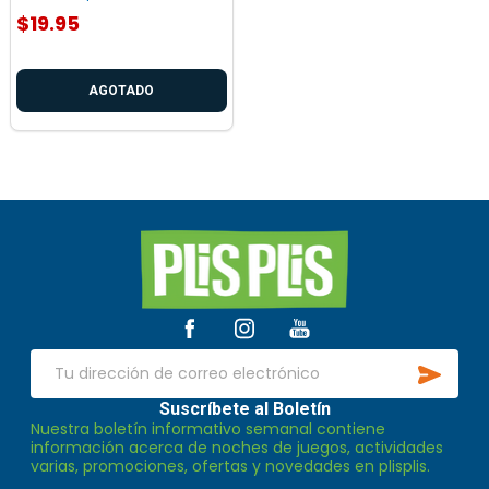
$19.95
AGOTADO
Inicio
del
pie
de
SUSCR
página
Dirección
de
Suscríbete al Boletín
Nuestra boletín informativo semanal contiene
correo
información acerca de noches de juegos, actividades
electrónico
varias, promociones, ofertas y novedades en plisplis.