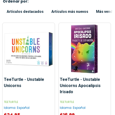
Ordenar por:
Artículos destacados
Artículos más nuevos
Más vendi
TeeTurtle - Unstable
TeeTurtle - Unstable
Unicorns
Unicorns Apocalipsis
Irisado
TEETURTLE
TEETURTLE
Idioma:
Español
Idioma:
Español
$24.95
$16.99