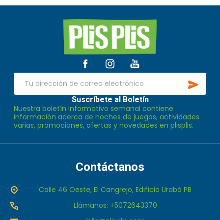
Inicio
del
pie
de
SUSCR
página
Dirección
de
Suscríbete al Boletín
Nuestra boletín informativo semanal contiene
correo
información acerca de noches de juegos, actividades
electrónico
varias, promociones, ofertas y novedades en plisplis.
Contáctanos
Calle 46 Oeste, El Cangrejo, Edificio Urabá PB
Llámanos: +5072643370