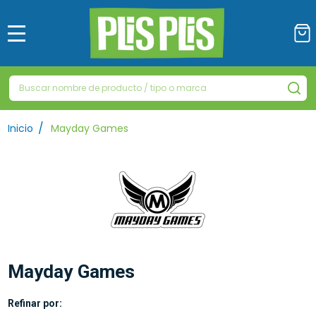
MENÚ
Buscar
BU
/
Inicio
Mayday Games
Mayday Games
Refinar por: